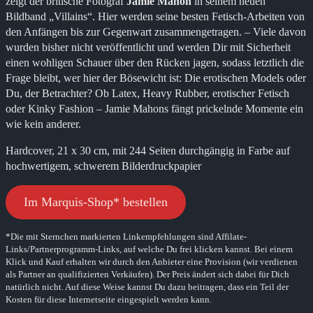
zeigt der britische Fotograf
Jamie Mahon
in seinem neuen
Bildband „Villains“. Hier werden seine besten Fetisch-Arbeiten von
den Anfängen bis zur Gegenwart zusammengetragen. – Viele davon
wurden bisher nicht veröffentlicht und werden Dir mit Sicherheit
einen wohligen Schauer über den Rücken jagen, sodass letztlich die
Frage bleibt, wer hier der Bösewicht ist: Die erotischen Models oder
Du, der Betrachter? Ob Latex, Heavy Rubber, erotischer Fetisch
oder Kinky Fashion – Jamie Mahons fängt prickelnde Momente ein
wie kein anderer.
Hardcover, 21 x 30 cm, mit 244 Seiten durchgängig in Farbe auf
hochwertigem, schwerem Bilderdruckpapier
Im Marquis-Shop* bestellen
*Die mit Sternchen markierten Linkempfehlungen sind Affilate-
Links/Partnerprogramm-Links, auf welche Du frei klicken kannst. Bei einem
Klick und Kauf erhalten wir durch den Anbieter eine Provision (wir verdienen
als Partner an qualifizierten Verkäufen). Der Preis ändert sich dabei für Dich
natürlich nicht. Auf diese Weise kannst Du dazu beitragen, dass ein Teil der
Kosten für diese Internetseite eingespielt werden kann.