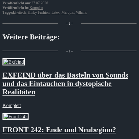
Veröffentlicht am:
27.07.2026
Veröffentlicht in:
Komplett
Tagged:
Fetisch
,
Kinky Fashion
,
Latex
,
Marquis
,
Villains
↓↓↓
Weitere Beiträge:
↓↓↓
EXFEIND über das Basteln von Sounds
und das Eintauchen in dystopische
Realitäten
Komplett
FRONT 242: Ende und Neubeginn?