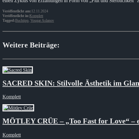
einen Zyklus von Erzählungen in Form von „Flut und Sterblichkeit“
Veröffentlicht am:
12.11.2024
Veröffentlicht in:
Komplett
Tagged:
Buchtipp
,
Vougar Aslanov
Weitere Beiträge:
SACRED SKIN: Stilvolle Ästhetik im Glan
Komplett
MÖTLEY CRÜE – „Too Fast for Love“ – ers
Komplett