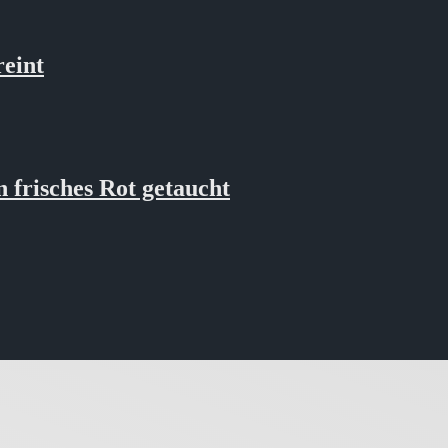
eint
risches Rot getaucht