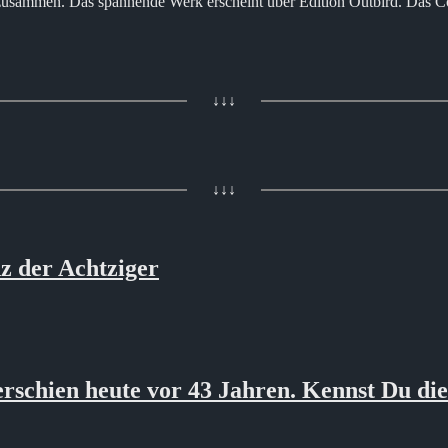
 zusammen. Das spannende Werk erscheint über Edition Outbird. Das 
↓↓↓
↓↓↓
z der Achtziger
chien heute vor 43 Jahren. Kennst Du die