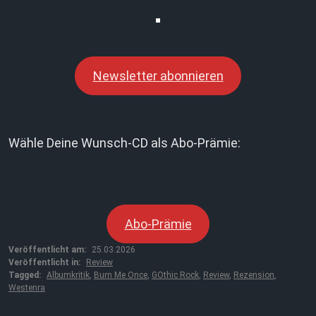
Newsletter abonnieren
Wähle Deine Wunsch-CD als Abo-Prämie:
Abo-Prämie
Veröffentlicht am:
25.03.2026
Veröffentlicht in:
Review
Tagged:
Albumkritik
,
Burn Me Once
,
GOthic Rock
,
Review
,
Rezension
,
Westenra