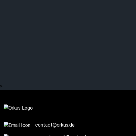
Orkus! präsentiert: THE
CASSANDRA COMPLEX
live
>
Komplett
contact@orkus.de