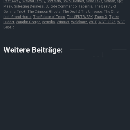
Past Away
,
Skeletal Family
,
Soft Vein
,
Soko Friedhof
,
Solar Fake
,
Soman
,
Spit
Mask
,
Ssleeping Desiress
,
Suicide Commando
,
Tabernis
,
The Beauty of
Gemina Trio+
,
The Crimson Ghosts
,
The Devil & The Universe
,
The Other
feat. Grand Horror
,
The Palace of Tears
,
The SPKTR/SPK
,
Trans-X
,
Tyske
Ludder
,
Vaughn George
,
Vermilia
,
Vrimuot
,
Waldkauz
,
WGT
,
WGT 2026
,
WGT
Leipzig
↓↓↓
Weitere Beiträge: