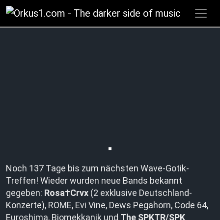
Zum
Inhalt
springen
Noch 137 Tage bis zum nächsten Wave-Gotik-
Treffen! Wieder wurden neue Bands bekannt
gegeben:
Rosa†Crvx
(2 exklusive Deutschland-
Konzerte), ROME, Evi Vine, Dews Pegahorn, Code 64,
Euroshima, Biomekkanik und
The SPKTR/SPK