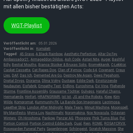
mit allen bisher bestätigten Acts:
WGT-Playlist
Veröffentlicht am:
05.01.2026
Veröffentlicht in:
Komplett
Tagged:
45 Grave
,
A Black Rainbow
,
Aesthetic Perfection
,
Altar De Fey
,
Ambassador21
,
Armageddon Dildos
,
Ash Code
,
Astari Nite
,
Auger
,
Bashful
Billy
,
Bestial Mouths
,
Bianca Stücker & Bruxas Solis
,
Biomekkanik
,
C-Lekktor
,
Casket Cassette
,
Cat Rapes Dog
,
Clan of Xymox
,
Code 64
,
Covenant
,
Creux
LIes
,
DAF
,
Das Ich
,
Demented Are Go
,
Destroy Me Again
,
Dews Pegahorn
,
Digital Drvgs
,
Diorama
,
Dlina Volny
,
Ductape
,
Eddie Dark
,
Einstürzende
Neubauten
,
Eisfabrik
,
Empathy Test
,
Erdling
,
Euroshima
,
Evi Vine
,
Fliehende
Stürme
,
Frontline Assembly
,
Grausame Töchter
,
Gulvøss
,
Hateful Chains
,
Heimatærde
,
Hinfort
,
HRAFNGRIMR
,
Ist Ist
,
JG and the Robots
,
Kiew
,
Kim
Wilde
,
Kompromat
,
Kummunity FK
,
La Bande Son Imaginaire
,
Lacrimosa
,
Leaether Strip
,
London After Midnight
,
Male Tears
,
Minuit Machine
,
Moonspell
,
My Manifesto
,
Myrna Loy
,
Nachtmahr
,
Noromakina
,
Nox Novacula
,
Octavian
Winters
,
Oh Hiroshima
,
Pankow
,
Panzer AG
,
Phosgore
,
Pink Turns Blue
,
Pol
,
Portion Control
,
Portion Control Eddie Dark
,
Qual
,
Rein
,
ROME
,
ROSA†CRVX
,
Rosegarden Funeral Party
,
Sagenbringer
,
Schöngeist
,
Scratch Massive
,
She