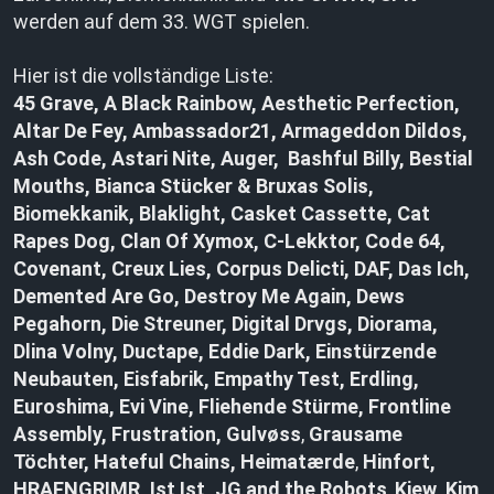
werden auf dem 33. WGT spielen.
Hier ist die vollständige Liste:
45 Grave, A Black Rainbow, Aesthetic Perfection,
Altar De Fey, Ambassador21, Armageddon Dildos,
Ash Code, Astari Nite, Auger, Bashful Billy, Bestial
Mouths, Bianca Stücker & Bruxas Solis,
Biomekkanik, Blaklight, Casket Cassette, Cat
Rapes Dog, Clan Of Xymox, C-Lekktor, Code 64,
Covenant, Creux Lies, Corpus Delicti, DAF, Das Ich,
Demented Are Go, Destroy Me Again, Dews
Pegahorn, Die Streuner, Digital Drvgs, Diorama,
Dlina Volny, Ductape, Eddie Dark, Einstürzende
Neubauten, Eisfabrik, Empathy Test, Erdling,
Euroshima, Evi Vine, Fliehende Stürme, Frontline
Assembly, Frustration,
Gulvøss
,
Grausame
Töchter, Hateful Chains,
Heimatærde
,
Hinfort,
HRAFNGRIMR, Ist Ist,
JG and the Robots
,
Kiew, Kim