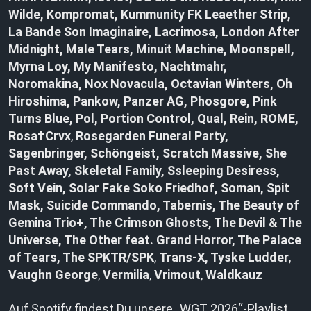
Wilde, Kompromat, Kummunity FK Leaether Strip,
La Bande Son Imaginaire, Lacrimosa, London After
Midnight, Male Tears, Minuit Machine, Moonspell,
Myrna Loy, My Manifesto, Nachtmahr,
Noromakina, Nox Novacula, Octavian Winters, Oh
Hiroshima, Pankow, Panzer AG, Phosgore, Pink
Turns Blue, Pol, Portion Control, Qual, Rein, ROME,
Rosa†Crvx
,
Rosegarden Funeral Party,
Sagenbringer, Schöngeist, Scratch Massive, She
Past Away, Skeletal Family, Ssleeping Desiress,
Soft Vein, Solar Fake Soko Friedhof, Soman, Spit
Mask, Suicide Commando, Tabernis, The Beauty of
Gemina Trio+, The Crimson Ghosts, The Devil & The
Universe, The Other feat. Grand Horror, The Palace
of Tears,
The SPKTR/SPK
,
Trans-X, Tyske Ludder
,
Vaughn George
,
Vermilia
,
Vrimout
,
Waldkauz
Auf Spotify findest Du unsere „WGT 2026“-Playlist