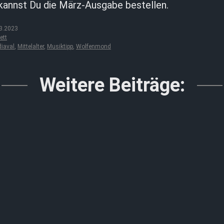
kannst Du die März-Ausgabe bestellen.
3.2023
ett
iaval
,
Mittelalter
,
Musiktipp
,
Wolfenmond
Weitere Beiträge: