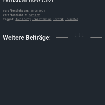
Hast Du Dein Ticket schon?
Veröffentlicht am:
28.08.2024
Veröffentlicht in:
Komplett
Tagged:
Arch Enemy
,
Konzerttermine
,
Soilwork
,
Tourdates
↓↓↓
Weitere Beiträge: