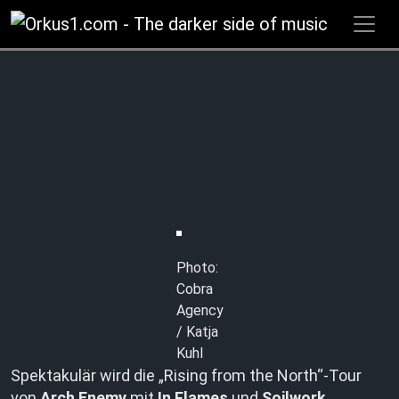
Zum
Inhalt
springen
Photo:
Cobra
Agency
/ Katja
Kuhl
Spektakulär wird die „Rising from the North“-Tour
von
Arch Enemy
mit
In Flames
und
Soilwork