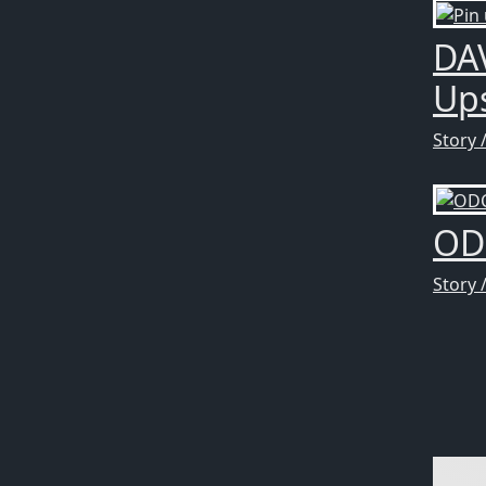
DAV
Ups
Story 
ODC
Story 