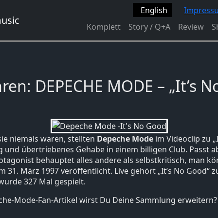
English
Impress
Komplett
Story / Q+A
Review
S
hren: DEPECHE MODE – „It’s N
 sie niemals waren, stellten
Depeche Mode
im Videoclip zu „
g und übertriebenes Gehabe in einem billigen Club. Passt a
rotagonist behauptet alles andere als selbstkritisch, man k
m 31. März 1997 veröffentlicht. Live gehört „It’s No Good“ z
 wurde 327 Mal gespielt.
he-Mode-Fan-Artikel wirst Du Deine Sammlung erweitern?