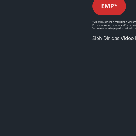
EMP*
*Die mit Sternchen markierten Linkemp
Provision (wir verdienen als Partner an
Internetseite eingespielt werden kan
Sieh Dir das Video 