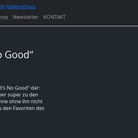
um
Datenschutz
hop
Newsletter
KONTAKT
o Good“
It’s No Good“ dar:
ber super zu den
önne ohne ihn nicht
u den Favoriten des