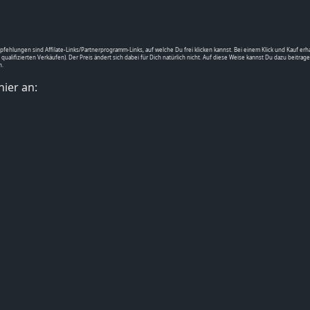
fehlungen sind Affilate-Links/Partnerprogramm-Links, auf welche Du frei klicken kannst. Bei einem Klick und Kauf erh
 qualifizierten Verkäufen). Der Preis ändert sich dabei für Dich natürlich nicht. Auf diese Weise kannst Du dazu beitrage
n.
hier an: