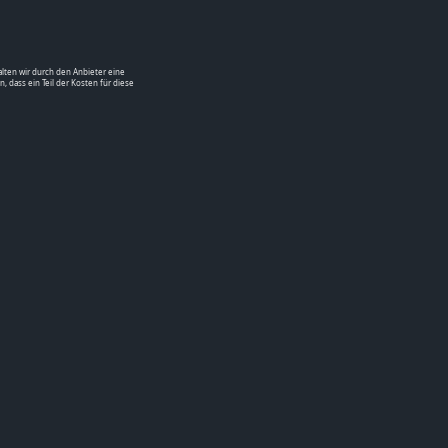
alten wir durch den Anbieter eine
n, dass ein Teil der Kosten für diese