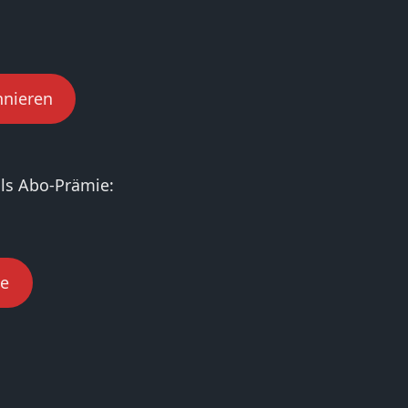
nnieren
ls Abo-Prämie:
e