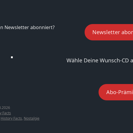
n Newsletter abonniert?
Newsletter abo
Wähle Deine Wunsch-CD a
Abo-Prämi
3.2026
y Facts
,
History Facts
,
Nostalgie