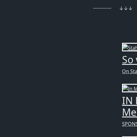
↓↓↓
So 
On St
IN
Mel
SPON