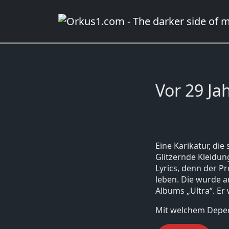
Zum
Inhalt
springen
Vor 29 Ja
Eine Karikatur, die
Glitzernde Kleidun
Lyrics, denn der P
leben. Die wurde a
Albums „Ultra“. Er
Mit welchem Depec