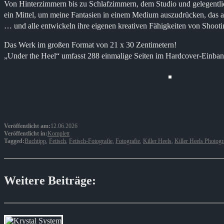
Von Hinterzimmern bis zu Schlafzimmern, dem Studio und gelegentli
ein Mittel, um meine Fantasien in einem Medium auszudrücken, das 
… und alle entwickeln ihre eigenen kreativen Fähigkeiten von Shooti
Das Werk im großen Format von 21 x 30 Zentimetern!
„Under the Heel“ umfasst 288 einmalige Seiten im Hardcover-Einba
Veröffentlicht am:
12.06.2026
Veröffentlicht in:
Komplett
Tagged:
Buchtipp
,
Fetisch
,
Fetisch-Fotografie
,
Fotografie
,
Killer Heels
,
Killer Heels Photog
Weitere Beiträge: