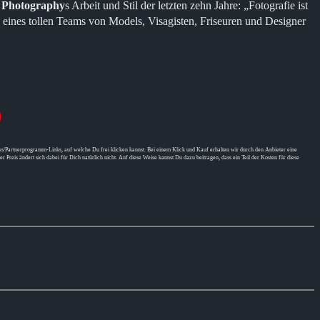
s Photography
s Arbeit und Stil der letzten zehn Jahre: „Fotografie ist
 eines tollen Teams von Models, Visagisten, Friseuren und Designer
s/Partnerprogramm-Links, auf welche Du frei klicken kannst. Bei einem Klick und Kauf erhalten wir durch den Anbieter eine
er Preis ändert sich dabei für Dich natürlich nicht. Auf diese Weise kannst Du dazu beitragen, dass ein Teil der Kosten für diese