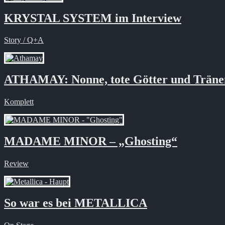
KRYSTAL SYSTEM im Interview
Story / Q+A
ATHAMAY: Nonne, tote Götter und Träne
Komplett
MADAME MINOR – „Ghosting“
Review
So war es bei METALLICA