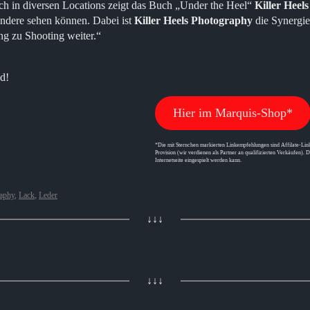
ch in diversen Locations zeigt das Buch „Under the Heel“
Killer Heel
andere sehen können. Dabei ist
Killer Heels Photography
die Synergie
ng zu Shooting weiter.“
nd!
Hier im Marquis-Shop*
*Die mit Sternchen markierten Linkempfehlungen sind Affilate-Link
Provision (wir verdienen als Partner an qualifizierten Verkäufen). D
Internetseite eingespielt werden kann.
raphy
,
Lack
,
Leder
↓↓↓
↓↓↓