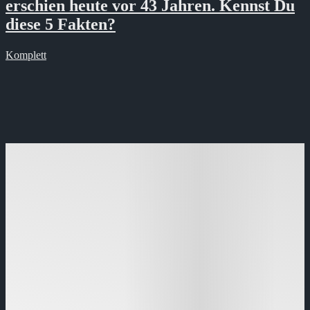
erschien heute vor 43 Jahren. Kennst Du
diese 5 Fakten?
Komplett