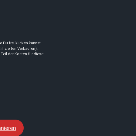
 Du frei klicken kannst.
lifizierten Verkäufen).
 Teil der Kosten für diese
nieren