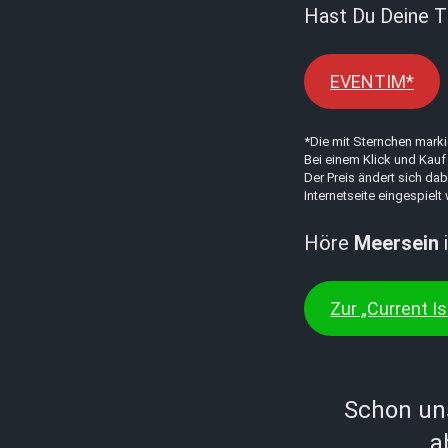
Hast Du Deine T
EVENTIM*
*Die mit Sternchen marki
Bei einem Klick und Kauf 
Der Preis ändert sich dab
Internetseite eingespielt
Höre
Meersein
i
Zur „Current Is
Schon un
a