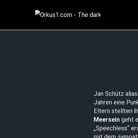
Zum
Inhalt
springen
Jan Schütz alia
Jahren eine Punk
Eltern stellten 
Meersein
geht e
„Speechless“ ers
mit dem sympath