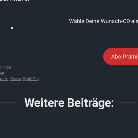
Wähle Deine Wunsch-CD als
Abo-Prämi
5.2026
ett
rsein
,
Ocean
,
Synth Pop
Weitere Beiträge: