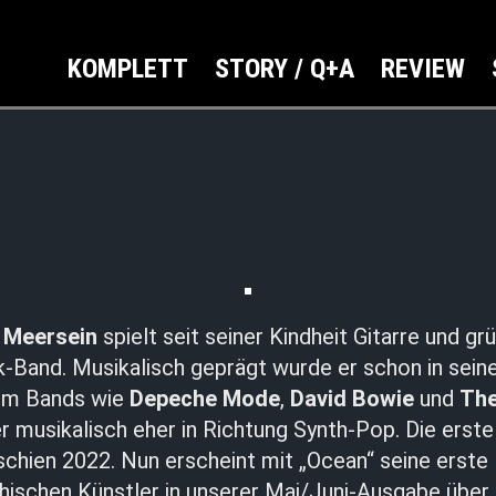
KOMPLETT
STORY / Q+A
REVIEW
s
Meersein
spielt seit seiner Kindheit Gitarre und g
-Band. Musikalisch geprägt wurde er schon in seine
ihm Bands wie
Depeche Mode
,
David Bowie
und
The
r musikalisch eher in Richtung Synth-Pop. Die erste
chien 2022. Nun erscheint mit „Ocean“ seine erste
ischen Künstler in unserer Mai/Juni-Ausgabe über 