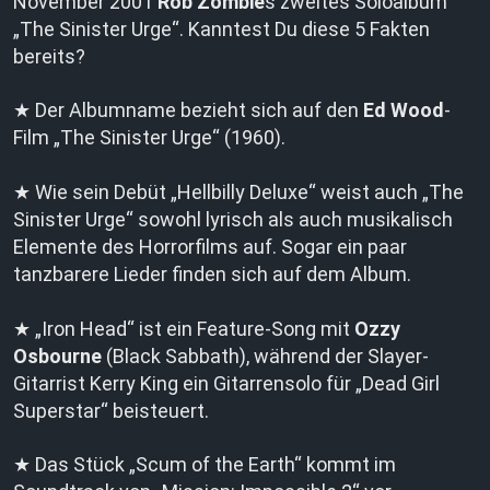
November 2001
Rob Zombie
s zweites Soloalbum
„The Sinister Urge“. Kanntest Du diese 5 Fakten
bereits?
★ Der Albumname bezieht sich auf den
Ed Wood
-
Film „The Sinister Urge“ (1960).
★ Wie sein Debüt „Hellbilly Deluxe“ weist auch „The
Sinister Urge“ sowohl lyrisch als auch musikalisch
Elemente des Horrorfilms auf. Sogar ein paar
tanzbarere Lieder finden sich auf dem Album.
★ „Iron Head“ ist ein Feature-Song mit
Ozzy
Osbourne
(Black Sabbath), während der Slayer-
Gitarrist Kerry King ein Gitarrensolo für „Dead Girl
Superstar“ beisteuert.
★ Das Stück „Scum of the Earth“ kommt im