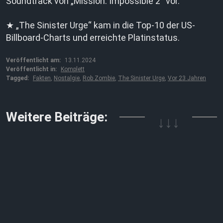
Soundtrack von „Mission: Impossible 2“ vor.
★ „The Sinister Urge“ kam in die Top-10 der US-
Billboard-Charts und erreichte Platinstatus.
Veröffentlicht am:
13.11.2024
Veröffentlicht in:
Komplett
Tagged:
Fakten
,
Nostalgie
,
Rob Zombie
,
The Sinister Urge
,
Vor 23 Jahren
↓↓↓
Weitere Beiträge: